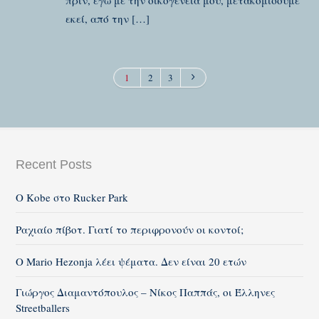
πρίν, εγώ με την οικογένειά μου, μετακομίσουμε
εκεί, από την […]
1
2
3
Recent Posts
Ο Kobe στο Rucker Park
Ραχιαίο πίβοτ. Γιατί το περιφρονούν οι κοντοί;
O Mario Hezonja λέει ψέματα. Δεν είναι 20 ετών
Γιώργος Διαμαντόπουλος – Νίκος Παππάς, οι Έλληνες
Streetballers